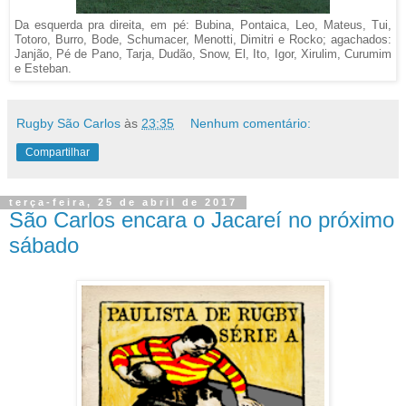
Da esquerda pra direita, em pé: Bubina, Pontaica, Leo, Mateus, Tui,
Totoro, Burro, Bode, Schumacer, Menotti, Dimitri e Rocko; agachados:
Janjão, Pé de Pano, Tarja, Dudão, Snow, El, Ito, Igor, Xirulim, Curumim
e Esteban.
Rugby São Carlos
às
23:35
Nenhum comentário:
Compartilhar
terça-feira, 25 de abril de 2017
São Carlos encara o Jacareí no próximo
sábado