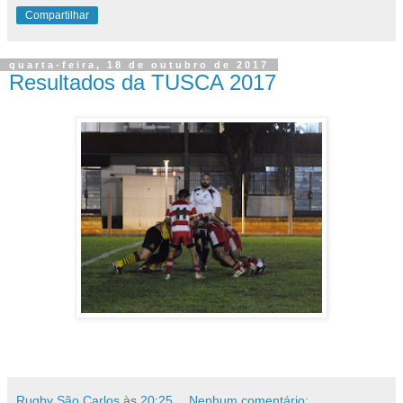
Compartilhar
quarta-feira, 18 de outubro de 2017
Resultados da TUSCA 2017
Rugby São Carlos
às
20:25
Nenhum comentário: