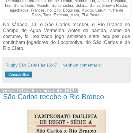
Da esquerda pra direita, em pé: Dimitri, Mateus, Tui, Janjão, Pontaica,
Leo, Burro, Bode, Menotti, Schumacher, Bubina, Barna, Snow e Rocko;
agachados: Francês, Ito, Zito, Boquinha, Mukito, Curumim, Pé de
Pano, Tarja, Esteban, Mato, El e Pastel.
No sábado, 13, o São Carlos recebeu o Rio Branco no
Campo de Água Vermelha. Antes da partida, como de
costume, foi realizado jogo amistoso entre equipes que
continham jogadores do Locomotiva, do São Carlos e do
Rio Claro.
Rugby São Carlos
às
16:47
Nenhum comentário:
Compartilhar
terça-feira, 9 de maio de 2017
São Carlos recebe o Rio Branco