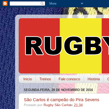
Início
Treinos
Fale conosco
História
SEGUNDA-FEIRA, 28 DE NOVEMBRO DE 2016
São Carlos é campeão do Pira Sevens
Postado por
Rugby São Carlos
às
21:34