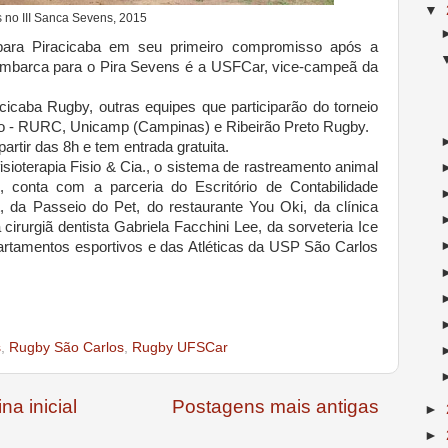
▼
 no III Sanca Sevens, 2015
ara Piracicaba em seu primeiro compromisso após a
embarca para o Pira Sevens é a USFCar, vice-campeã da
icaba Rugby, outras equipes que participarão do torneio
aro - RURC, Unicamp (Campinas) e Ribeirão Preto Rugby.
tir das 8h e tem entrada gratuita.
sioterapia Fisio & Cia., o sistema de rastreamento animal
, conta com a parceria do Escritório de Contabilidade
t, da Passeio do Pet, do restaurante You Oki, da clínica
 cirurgiã dentista Gabriela Facchini Lee, da sorveteria Ice
artamentos esportivos e das Atléticas da USP São Carlos
s
,
Rugby São Carlos
,
Rugby UFSCar
na inicial
Postagens mais antigas
►
►