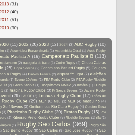
2013
(31)
2012
(40)
2011
(51)
2010
(30)
2020
(11)
2022
(20)
2023
(12)
ABC Rugby
(10)
2024
(3)
iro
(1)
Assembleia Extraordinária
(1)
Assembleia Geral
(1)
Assis Rugby
Campeonato Paulista B
(113)
ato Paulista A
(16)
Chupa Cabras
ncelamento
(2)
categoria de base
(1)
Cedro Rugby
(2)
lo
(28)
Corinthians Barueri Rugby
(5)
Cougars
Copa Sevens
(2)
eleições
indo o Rugby
(4)
disputa 5º lugar
(7)
Diablos Franca
(2)
streia
(1)
Evento 10 Anos
(1)
FEA Rugby Clube
(2)
FEA Rugby Ribeirão
 2013
(2)
Green Sharks
(1)
Hipopótamos MMXV
(2)
história
(1)
I Chupa
Itirapina Rugby Clube
(3)
l 1
(2)
IV Sanca Sevens
(2)
Jacareí Rugby
juvenil
(29)
Lechuza Rugby Clube
(17)
LAURP
(2)
Leões de
a Rugby Clube
(29)
M17
(6)
M19
(4)
masculino
(4)
M18
(2)
 Surf Sevens
(3)
Ornitorrincos Rio Claro Rugby
(4)
Outubro Rosa
Piracicaba Rugby Clube
(20)
Piratas Rugby
(15)
a
(3)
Poli
Ribeirão Preto Rugby Clube
(9)
edro
(2)
Ribeirão Sevens
(1)
rifa
(1)
Rugby São Carlos
(369)
olímpico
(1)
Rugby São
São Bento Rugby
(8)
São Carlos
(9)
São José Rugby
(4)
São
1)