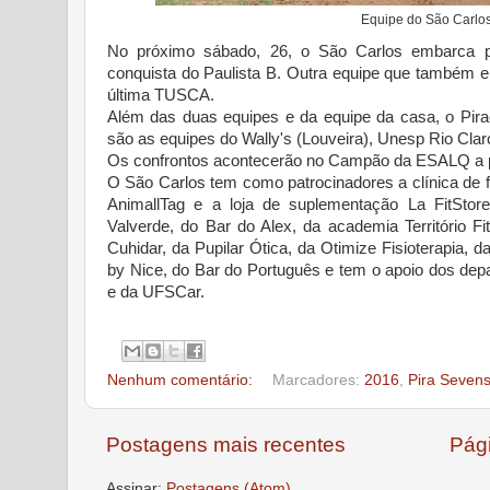
Equipe do São Carlos
No próximo sábado, 26, o São Carlos embarca p
conquista do Paulista B. Outra equipe que também 
última TUSCA.
Além das duas equipes e da equipe da casa, o Pirac
são as equipes do Wally's (Louveira), Unesp Rio Cl
Os confrontos acontecerão no Campão da ESALQ a par
O São Carlos tem como patrocinadores a clínica de fi
AnimallTag e a loja de suplementação La FitStore
Valverde, do Bar do Alex, da academia Território Fi
Cuhidar, da Pupilar Ótica, da Otimize Fisioterapia, da
by Nice, do Bar do Português e tem o apoio dos dep
e da UFSCar.
Nenhum comentário:
Marcadores:
2016
,
Pira Seven
Postagens mais recentes
Pági
Assinar:
Postagens (Atom)