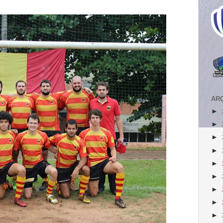
AR
►
►
►
►
►
►
►
►
►