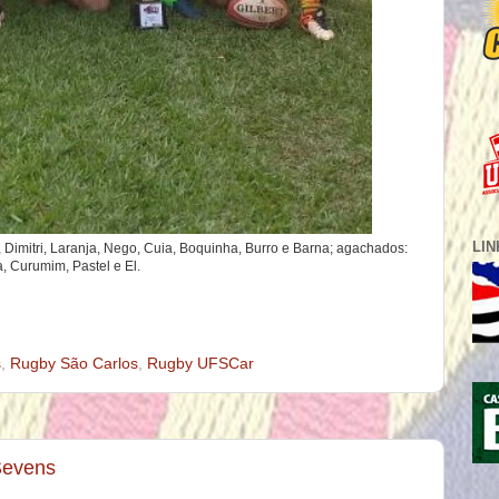
LI
, Dimitri, Laranja, Nego, Cuia, Boquinha, Burro e Barna; agachados:
a, Curumim, Pastel e El.
s
,
Rugby São Carlos
,
Rugby UFSCar
Sevens