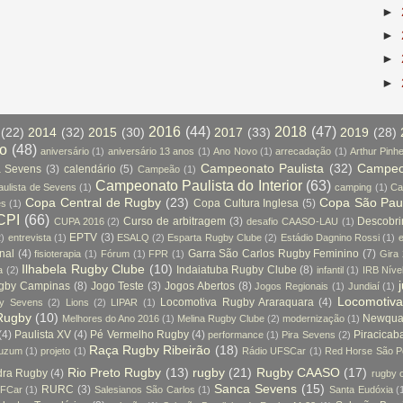
►
►
►
►
2016
(44)
2018
(47)
(22)
2014
(32)
2015
(30)
2017
(33)
2019
(28)
so
(48)
aniversário
(1)
aniversário 13 anos
(1)
Ano Novo
(1)
arrecadação
(1)
Arthur Pinhe
Campeonato Paulista
(32)
Campeon
a Sevens
(3)
calendário
(5)
Campeão
(1)
Campeonato Paulista do Interior
(63)
ulista de Sevens
(1)
camping
(1)
Ca
Copa Central de Rugby
(23)
Copa São Pau
Copa Cultura Inglesa
(5)
es
(1)
CPI
(66)
Curso de arbitragem
(3)
Descobr
CUPA 2016
(2)
desafio CAASO-LAU
(1)
EPTV
(3)
2)
entrevista
(1)
ESALQ
(2)
Esparta Rugby Clube
(2)
Estádio Dagnino Rossi
(1)
e
nal
(4)
Garra São Carlos Rugby Feminino
(7)
fisioterapia
(1)
Fórum
(1)
FPR
(1)
Gira
Ilhabela Rugby Clube
(10)
Indaiatuba Rugby Clube
(8)
a
(2)
infantil
(1)
IRB Níve
ugby Campinas
(8)
Jogo Teste
(3)
Jogos Abertos
(8)
Jogos Regionais
(1)
Jundiaí
(1)
Locomotiv
Locomotiva Rugby Araraquara
(4)
by Sevens
(2)
Lions
(2)
LIPAR
(1)
Rugby
(10)
Newquay
Melhores do Ano 2016
(1)
Melina Rugby Clube
(2)
modernização
(1)
(4)
Paulista XV
(4)
Pé Vermelho Rugby
(4)
Piracicab
performance
(1)
Pira Sevens
(2)
Raça Rugby Ribeirão
(18)
tuzum
(1)
projeto
(1)
Rádio UFSCar
(1)
Red Horse São P
Rio Preto Rugby
(13)
rugby
(21)
Rugby CAASO
(17)
dra Rugby
(4)
rugby 
Sanca Sevens
(15)
RURC
(3)
FCar
(1)
Salesianos São Carlos
(1)
Santa Eudóxia
(