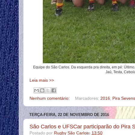
Equipe do São Carlos. Da esquerda pra direita, em pé: Último
Jaú, Testa, Cebol
Leia mais >>
Nenhum comentário:
Marcadores:
2016
,
Pira Seven
TERÇA-FEIRA, 22 DE NOVEMBRO DE 2016
São Carlos e UFSCar participarão do Pira 
Postado por
Rugby São Carlos
às
13:50