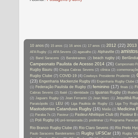
2012
(22)
2013
10 anos
(5)
15 anos
(1)
16 anos
(1)
17 anos
(1)
amisto
Alphaville
(3)
AFA Rugby
(1)
AFA Sevens
(2)
agasalho
(1)
beach rugby
(4)
Berlândi
(2)
Band Saracens
(2)
Bandeirantes
(2)
Campeonato Paulista de Acesso 2014
(26)
Campeonato Pa
Rugby Bauru
(6)
Chupa Cabras Sevens
(2)
clínica
(2)
comemoraçõ
Rugby Clube
(7)
COVID-19
(4)
Cowboys Presidente Prudente
(2)
(23)
Engenharia Mackenzie Rugby
(6)
Engenharia Rugby Clube
(
feminino
(17)
Federação Paulista de Rugby
(5)
Fi
(1)
finais
(1)
Iguanas Rugby
(3)
Cabras Sevens
(2)
Ibaté
(1)
identidade
(1)
Ilhabel
Jequitibá R
(2)
Jaguars Rugby
(2)
Jean Ferrarini
(2)
Jean Marc
(1)
LEU
(4)
Paraisópolis
(1)
Liga Paulista de Rugby
(1)
Liga Try Rug
Mastodontes Catanduva Rugby
(16)
Medicina 
Matão
(2)
Pasteur Athétique Club
(6)
Pasteur B
(1)
Paraba 7s
(2)
Pasteur
(1)
Poli Rugby
(4)
(2)
pré-temporada
(2)
preliminar
(1)
Programa Paraca
Rio Branco Rugby Clube
(9)
Rio Claro Sevens
(6)
Rio Preto Hy
Rugby UFSCar
(19)
Paulo Saracens Bandeirantes
(2)
Rugby US