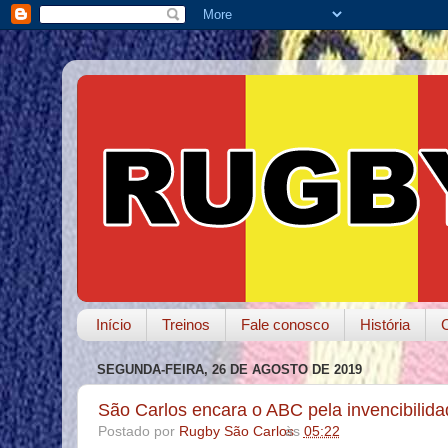
Início
Treinos
Fale conosco
História
SEGUNDA-FEIRA, 26 DE AGOSTO DE 2019
São Carlos encara o ABC pela invencibilid
Postado por
Rugby São Carlos
às
05:22