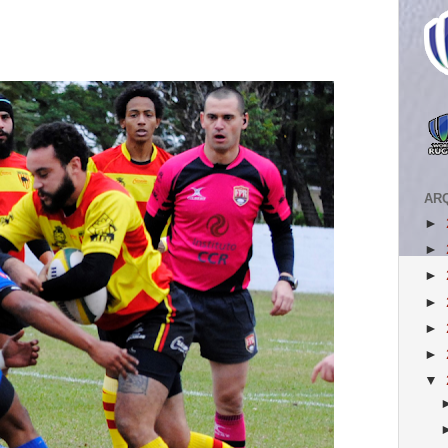
AR
►
►
►
►
►
►
▼