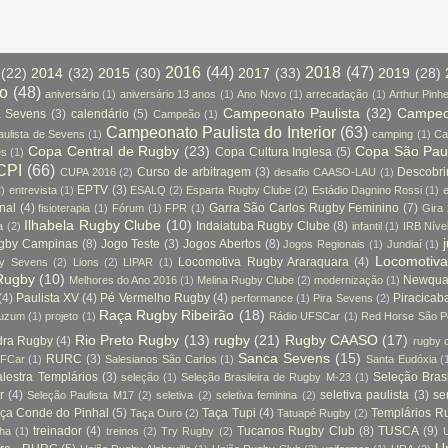
2016
(44)
2018
(47)
(22)
2014
(32)
2015
(30)
2017
(33)
2019
(28)
so
(48)
aniversário
(1)
aniversário 13 anos
(1)
Ano Novo
(1)
arrecadação
(1)
Arthur Pinhe
Campeonato Paulista
(32)
Campeon
a Sevens
(3)
calendário
(5)
Campeão
(1)
Campeonato Paulista do Interior
(63)
ulista de Sevens
(1)
camping
(1)
Ca
Copa Central de Rugby
(23)
Copa São Pau
Copa Cultura Inglesa
(5)
es
(1)
CPI
(66)
Curso de arbitragem
(3)
Descobr
CUPA 2016
(2)
desafio CAASO-LAU
(1)
EPTV
(3)
2)
entrevista
(1)
ESALQ
(2)
Esparta Rugby Clube
(2)
Estádio Dagnino Rossi
(1)
e
nal
(4)
Garra São Carlos Rugby Feminino
(7)
fisioterapia
(1)
Fórum
(1)
FPR
(1)
Gira
Ilhabela Rugby Clube
(10)
Indaiatuba Rugby Clube
(8)
a
(2)
infantil
(1)
IRB Níve
ugby Campinas
(8)
Jogo Teste
(3)
Jogos Abertos
(8)
Jogos Regionais
(1)
Jundiaí
(1)
Locomotiv
Locomotiva Rugby Araraquara
(4)
by Sevens
(2)
Lions
(2)
LIPAR
(1)
Rugby
(10)
Newquay
Melhores do Ano 2016
(1)
Melina Rugby Clube
(2)
modernização
(1)
(4)
Paulista XV
(4)
Pé Vermelho Rugby
(4)
Piracicab
performance
(1)
Pira Sevens
(2)
Raça Rugby Ribeirão
(18)
tuzum
(1)
projeto
(1)
Rádio UFSCar
(1)
Red Horse São P
Rio Preto Rugby
(13)
rugby
(21)
Rugby CAASO
(17)
dra Rugby
(4)
rugby 
Sanca Sevens
(15)
RURC
(3)
FCar
(1)
Salesianos São Carlos
(1)
Santa Eudóxia
(
lestra Templários
(3)
Seleção Bras
seleção
(1)
Seleção Brasileira de Rugby M-23
(1)
r
(4)
seletiva paulista
(3)
se
Seleção Paulista M17
(2)
seletiva
(2)
seletiva feminina
(2)
ça Conde do Pinhal
(5)
Taça Tupi
(4)
Templários R
Taça Ouro
(2)
Tatuapé Rugby
(2)
treinador
(4)
Tucanos Rugby Club
(8)
TUSCA
(9)
nha
(1)
treinos
(2)
Try Rugby
(2)
U