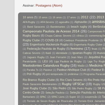
Assinar:
Postagens (Atom)
2012
(22)
2013
10 anos
(5)
15 anos
(1)
16 anos
(1)
17 anos
(1)
amisto
Alphaville
(3)
AFA Rugby
(1)
AFA Sevens
(2)
agasalho
(1)
beach rugby
(4)
Berlândi
(2)
Band Saracens
(2)
Bandeirantes
(2)
Campeonato Paulista de Acesso 2014
(26)
Campeonato Pa
Rugby Bauru
(6)
Chupa Cabras Sevens
(2)
clínica
(2)
comemoraçõ
Rugby Clube
(7)
COVID-19
(4)
Cowboys Presidente Prudente
(2)
(23)
Engenharia Mackenzie Rugby
(6)
Engenharia Rugby Clube
(
feminino
(17)
Federação Paulista de Rugby
(5)
Fi
(1)
finais
(1)
Iguanas Rugby
(3)
Cabras Sevens
(2)
Ibaté
(1)
identidade
(1)
Ilhabel
Jequitibá R
(2)
Jaguars Rugby
(2)
Jean Ferrarini
(2)
Jean Marc
(1)
LEU
(4)
Paraisópolis
(1)
Liga Paulista de Rugby
(1)
Liga Try Rug
Mastodontes Catanduva Rugby
(16)
Medicina 
Matão
(2)
Pasteur Athétique Club
(6)
Pasteur B
(1)
Paraba 7s
(2)
Pasteur
(1)
Poli Rugby
(4)
(2)
pré-temporada
(2)
preliminar
(1)
Programa Paraca
Rio Branco Rugby Clube
(9)
Rio Claro Sevens
(6)
Rio Preto Hy
Rugby UFSCar
(19)
Paulo Saracens Bandeirantes
(2)
Rugby US
José Rugby Clube
(5)
São Pedro
(3)
SB Pa
São Pedro Rugby
(1)
Centro-Oeste
(3)
Seleção Paulista do Interio
Seleção Paulista
(1)
Ta
Barbarians
(2)
SPAC
(2)
SPAC Lions
(2)
Super 10
(1)
suspensão
(2)
(2)
Torneio de Seven Rugby de Piracicaba
(2)
Torneio Erick Jamanti