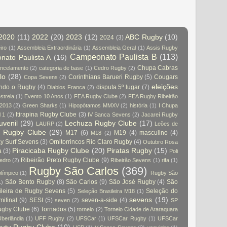
2020
(11)
2022
(20)
2023
(12)
ABC Rugby
(10)
2024
(3)
iro
(1)
Assembleia Extraordinária
(1)
Assembleia Geral
(1)
Assis Rugby
Campeonato Paulista B
(113)
ato Paulista A
(16)
Chupa Cabras
ncelamento
(2)
categoria de base
(1)
Cedro Rugby
(2)
lo
(28)
Corinthians Barueri Rugby
(5)
Cougars
Copa Sevens
(2)
eleições
indo o Rugby
(4)
disputa 5º lugar
(7)
Diablos Franca
(2)
streia
(1)
Evento 10 Anos
(1)
FEA Rugby Clube
(2)
FEA Rugby Ribeirão
 2013
(2)
Green Sharks
(1)
Hipopótamos MMXV
(2)
história
(1)
I Chupa
Itirapina Rugby Clube
(3)
l 1
(2)
IV Sanca Sevens
(2)
Jacareí Rugby
juvenil
(29)
Lechuza Rugby Clube
(17)
LAURP
(2)
Leões de
a Rugby Clube
(29)
M17
(6)
M19
(4)
masculino
(4)
M18
(2)
 Surf Sevens
(3)
Ornitorrincos Rio Claro Rugby
(4)
Outubro Rosa
Piracicaba Rugby Clube
(20)
Piratas Rugby
(15)
a
(3)
Poli
Ribeirão Preto Rugby Clube
(9)
edro
(2)
Ribeirão Sevens
(1)
rifa
(1)
Rugby São Carlos
(369)
olímpico
(1)
Rugby São
São Bento Rugby
(8)
São Carlos
(9)
São José Rugby
(4)
São
1)
ileira de Rugby Sevens
(5)
Seleção do
Seleção Brasileira M18
(1)
sevens
(19)
mifinal
(9)
SESI
(5)
seven-a-side
(4)
seven
(2)
SP
ugby Clube
(6)
Tornados
(5)
torneio
(2)
Torneio Cidade de Araraquara
berlândia
(1)
UFF Rugby
(2)
UFSCar
(1)
UFSCar Rugby
(1)
UFSCar