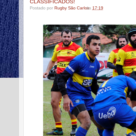
CLASSIFICADOS!
Postado por
Rugby São Carlos
às
17:19