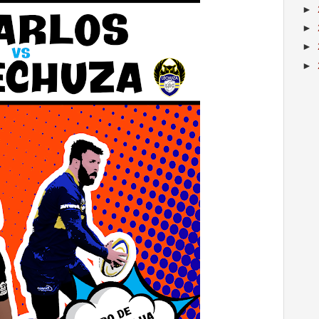
►
►
►
►