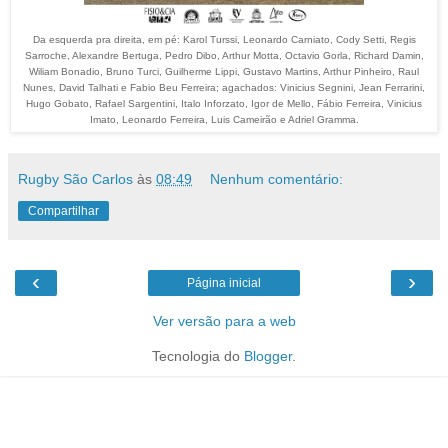
Da esquerda pra direita, em pé: Karol Turssi, Leonardo Carniato, Cody Setti, Regis
Sarroche, Alexandre Bertuga, Pedro Dibo, Arthur Motta, Octavio Gorla, Richard Damin,
Wiliam Bonadio, Bruno Turci, Guilherme Lippi, Gustavo Martins, Arthur Pinheiro, Raul
Nunes, David Talhati e Fabio Beu Ferreira; agachados: Vinicius Segnini, Jean Ferrarini,
Hugo Gobato, Rafael Sargentini, Italo Inforzato, Igor de Mello, Fábio Ferreira, Vinicius
Imato, Leonardo Ferreira, Luis Cameirão e Adriel Gramma.
Rugby São Carlos
às
08:49
Nenhum comentário:
Compartilhar
‹
›
Página inicial
Ver versão para a web
Tecnologia do
Blogger
.