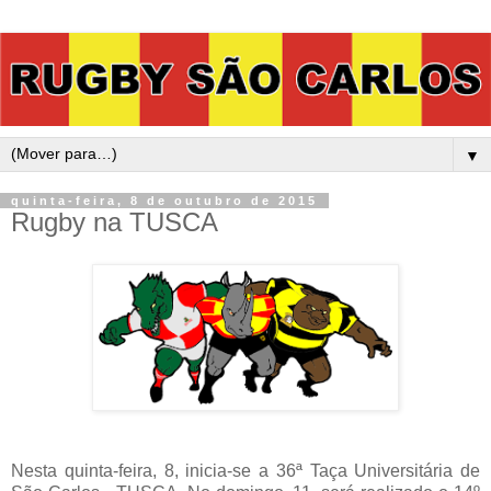
▼
quinta-feira, 8 de outubro de 2015
Rugby na TUSCA
Nesta quinta-feira, 8, inicia-se a 36ª Taça Universitária de