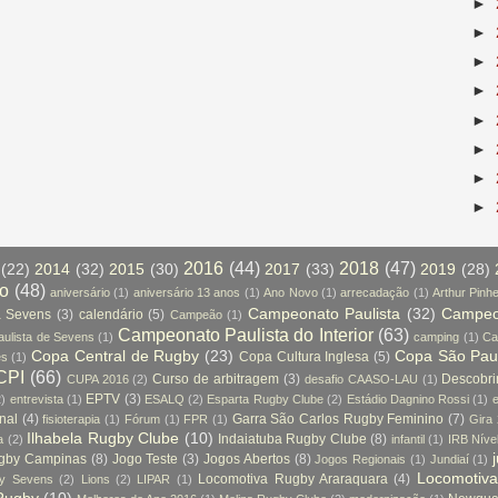
►
►
►
►
►
►
►
►
2016
(44)
2018
(47)
(22)
2014
(32)
2015
(30)
2017
(33)
2019
(28)
so
(48)
aniversário
(1)
aniversário 13 anos
(1)
Ano Novo
(1)
arrecadação
(1)
Arthur Pinhe
Campeonato Paulista
(32)
Campeon
a Sevens
(3)
calendário
(5)
Campeão
(1)
Campeonato Paulista do Interior
(63)
ulista de Sevens
(1)
camping
(1)
Ca
Copa Central de Rugby
(23)
Copa São Pau
Copa Cultura Inglesa
(5)
es
(1)
CPI
(66)
Curso de arbitragem
(3)
Descobr
CUPA 2016
(2)
desafio CAASO-LAU
(1)
EPTV
(3)
2)
entrevista
(1)
ESALQ
(2)
Esparta Rugby Clube
(2)
Estádio Dagnino Rossi
(1)
e
nal
(4)
Garra São Carlos Rugby Feminino
(7)
fisioterapia
(1)
Fórum
(1)
FPR
(1)
Gira
Ilhabela Rugby Clube
(10)
Indaiatuba Rugby Clube
(8)
a
(2)
infantil
(1)
IRB Níve
ugby Campinas
(8)
Jogo Teste
(3)
Jogos Abertos
(8)
Jogos Regionais
(1)
Jundiaí
(1)
Locomotiv
Locomotiva Rugby Araraquara
(4)
by Sevens
(2)
Lions
(2)
LIPAR
(1)