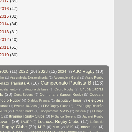
2017
(35)
2016
(47)
2015
(32)
2014
(34)
2013
(31)
2012
(40)
2011
(51)
2010
(30)
2020
(11)
2022
(20)
2023
(12)
ABC Rugby
(10)
2024
(3)
iro
(1)
Assembleia Extraordinária
(1)
Assembleia Geral
(1)
Assis Rugby
Campeonato Paulista B
(113)
ato Paulista A
(16)
Chupa Cabras
ncelamento
(2)
categoria de base
(1)
Cedro Rugby
(2)
lo
(28)
Corinthians Barueri Rugby
(5)
Cougars
Copa Sevens
(2)
eleições
indo o Rugby
(4)
disputa 5º lugar
(7)
Diablos Franca
(2)
streia
(1)
Evento 10 Anos
(1)
FEA Rugby Clube
(2)
FEA Rugby Ribeirão
 2013
(2)
Green Sharks
(1)
Hipopótamos MMXV
(2)
história
(1)
I Chupa
Itirapina Rugby Clube
(3)
l 1
(2)
IV Sanca Sevens
(2)
Jacareí Rugby
juvenil
(29)
Lechuza Rugby Clube
(17)
LAURP
(2)
Leões de
a Rugby Clube
(29)
M17
(6)
M19
(4)
masculino
(4)
M18
(2)