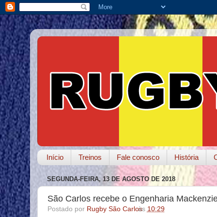
Início
Treinos
Fale conosco
História
SEGUNDA-FEIRA, 13 DE AGOSTO DE 2018
São Carlos recebe o Engenharia Mackenzi
Postado por
Rugby São Carlos
às
10:29