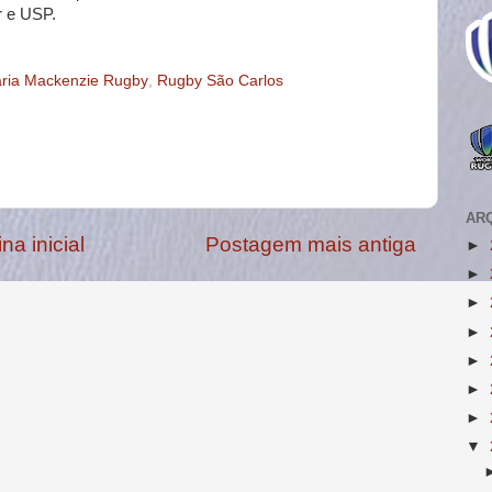
r e USP.
ria Mackenzie Rugby
,
Rugby São Carlos
AR
na inicial
Postagem mais antiga
►
►
►
►
►
►
►
▼