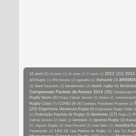
2012
(22)
2013
10 anos
(5)
15 anos
(1)
16 anos
(1)
17 anos
(1)
amisto
Alphaville
(3)
AFA Rugby
(1)
AFA Sevens
(2)
agasalho
(1)
beach rugby
(4)
Berlândi
(2)
Band Saracens
(2)
Bandeirantes
(2)
Campeonato Paulista de Acesso 2014
(26)
Campeonato Pa
Rugby Bauru
(6)
Chupa Cabras Sevens
(2)
clínica
(2)
comemoraçõ
Rugby Clube
(7)
COVID-19
(4)
Cowboys Presidente Prudente
(2)
(23)
Engenharia Mackenzie Rugby
(6)
Engenharia Rugby Clube
(
feminino
(17)
Federação Paulista de Rugby
(5)
Fi
(1)
finais
(1)
Iguanas Rugby
(3)
Cabras Sevens
(2)
Ibaté
(1)
identidade
(1)
Ilhabel
Jequitibá R
(2)
Jaguars Rugby
(2)
Jean Ferrarini
(2)
Jean Marc
(1)
LEU
(4)
Paraisópolis
(1)
Liga Paulista de Rugby
(1)
Liga Try Rug