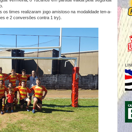
gua Vermelha, o Tucanos em partida válida pela segunda
o.
s os times realizaram jogo amistoso na modalidade ten-a-
ries e 2 conversões contra 1 try).
LI