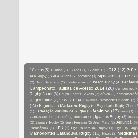
2012
(22)
2013
10 anos
(5)
15 anos
(1)
16 anos
(1)
17 anos
(1)
amisto
Alphaville
(3)
AFA Rugby
(1)
AFA Sevens
(2)
agasalho
(1)
beach rugby
(4)
Berlândi
(2)
Band Saracens
(2)
Bandeirantes
(2)
Campeonato Paulista de Acesso 2014
(26)
Campeonato Pa
Rugby Bauru
(6)
Chupa Cabras Sevens
(2)
clínica
(2)
comemoraçõ
Rugby Clube
(7)
COVID-19
(4)
Cowboys Presidente Prudente
(2)
(23)
Engenharia Mackenzie Rugby
(6)
Engenharia Rugby Clube
(
feminino
(17)
Federação Paulista de Rugby
(5)
Fi
(1)
finais
(1)
Iguanas Rugby
(3)
Cabras Sevens
(2)
Ibaté
(1)
identidade
(1)
Ilhabel
Jequitibá R
(2)
Jaguars Rugby
(2)
Jean Ferrarini
(2)
Jean Marc
(1)
LEU
(4)
Paraisópolis
(1)
Liga Paulista de Rugby
(1)
Liga Try Rug
Mastodontes Catanduva Rugby
(16)
Medicina 
Matão
(2)