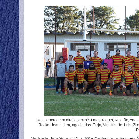
Da esquerda pra direita, em pé: Lara, Raquel, Kmarão, Ana, M
Rocko, Jean e Leo; agachados: Tarja, Vinicius, Ito, Luis, Z
E