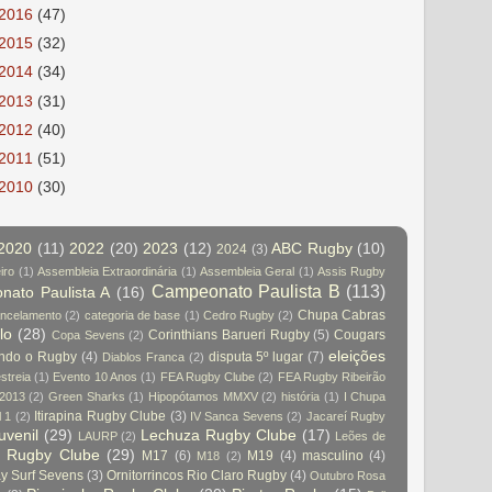
2016
(47)
2015
(32)
2014
(34)
2013
(31)
2012
(40)
2011
(51)
2010
(30)
2020
(11)
2022
(20)
2023
(12)
ABC Rugby
(10)
2024
(3)
iro
(1)
Assembleia Extraordinária
(1)
Assembleia Geral
(1)
Assis Rugby
Campeonato Paulista B
(113)
ato Paulista A
(16)
Chupa Cabras
ncelamento
(2)
categoria de base
(1)
Cedro Rugby
(2)
lo
(28)
Corinthians Barueri Rugby
(5)
Cougars
Copa Sevens
(2)
eleições
indo o Rugby
(4)
disputa 5º lugar
(7)
Diablos Franca
(2)
streia
(1)
Evento 10 Anos
(1)
FEA Rugby Clube
(2)
FEA Rugby Ribeirão
 2013
(2)
Green Sharks
(1)
Hipopótamos MMXV
(2)
história
(1)
I Chupa
Itirapina Rugby Clube
(3)
l 1
(2)
IV Sanca Sevens
(2)
Jacareí Rugby
juvenil
(29)
Lechuza Rugby Clube
(17)
LAURP
(2)
Leões de
a Rugby Clube
(29)
M17
(6)
M19
(4)
masculino
(4)
M18
(2)
 Surf Sevens
(3)
Ornitorrincos Rio Claro Rugby
(4)
Outubro Rosa