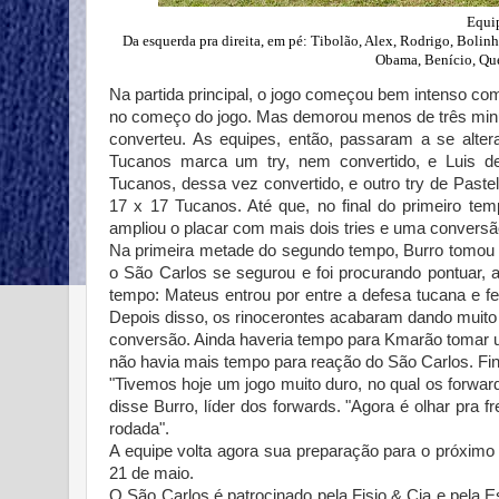
Equip
Da esquerda pra direita, em pé: Tibolão, Alex, Rodrigo, Boli
Obama, Benício, Que
Na partida principal, o jogo começou bem intenso co
no começo do jogo. Mas demorou menos de três minut
converteu. As equipes, então, passaram a se altera
Tucanos marca um try, nem convertido, e Luis d
Tucanos, dessa vez convertido, e outro try de Past
17 x 17 Tucanos. Até que, no final do primeiro te
ampliou o placar com mais dois tries e uma conversã
Na primeira metade do segundo tempo, Burro tomou 
o São Carlos se segurou e foi procurando pontuar, 
tempo: Mateus entrou por entre a defesa tucana e fe
Depois disso, os rinocerontes acabaram dando muito
conversão. Ainda haveria tempo para Kmarão tomar u
não havia mais tempo para reação do São Carlos. Fin
"Tivemos hoje um jogo muito duro, no qual os forwar
disse Burro, líder dos forwards. "Agora é olhar pra
rodada".
A equipe volta agora sua preparação para o próximo
21 de maio.
O São Carlos é patrocinado pela Fisio & Cia e pela