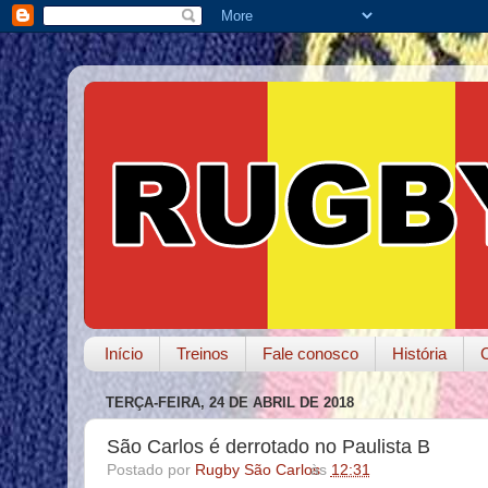
Início
Treinos
Fale conosco
História
TERÇA-FEIRA, 24 DE ABRIL DE 2018
São Carlos é derrotado no Paulista B
Postado por
Rugby São Carlos
às
12:31