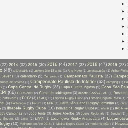
►
►
►
►
►
►
►
2016
(44)
2018
(47)
(22)
2014
(32)
2015
(30)
2017
(33)
2019
(28)
so
(48)
aniversário
(1)
aniversário 13 anos
(1)
Ano Novo
(1)
arrecadação
(1)
Arthur Pinhe
Campeonato Paulista
(32)
Campeon
a Sevens
(3)
calendário
(5)
Campeão
(1)
Campeonato Paulista do Interior
(63)
ulista de Sevens
(1)
camping
(1)
Ca
Copa Central de Rugby
(23)
Copa São Pau
Copa Cultura Inglesa
(5)
es
(1)
CPI
(66)
Curso de arbitragem
(3)
Descobr
CUPA 2016
(2)
desafio CAASO-LAU
(1)
EPTV
(3)
2)
entrevista
(1)
ESALQ
(2)
Esparta Rugby Clube
(2)
Estádio Dagnino Rossi
(1)
e
nal
(4)
Garra São Carlos Rugby Feminino
(7)
fisioterapia
(1)
Fórum
(1)
FPR
(1)
Gira
Ilhabela Rugby Clube
(10)
Indaiatuba Rugby Clube
(8)
a
(2)
infantil
(1)
IRB Níve
ugby Campinas
(8)
Jogo Teste
(3)
Jogos Abertos
(8)
Jogos Regionais
(1)
Jundiaí
(1)
Locomotiv
Locomotiva Rugby Araraquara
(4)
by Sevens
(2)
Lions
(2)
LIPAR
(1)
Rugby
(10)
Newquay
Melhores do Ano 2016
(1)
Melina Rugby Clube
(2)
modernização
(1)