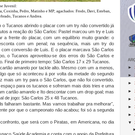
e Juvenil:
nha, Coxinha, Pedro, Matinho e MP; agachados: Frodo, Davi, Esteban,
brado, Tucanos e Andrea.
m o Tucanos abrindo o placar com um try não convertido já
os a reação do São Carlos: Pastel marcou um try e Luis
r a frente do placar, com um equilíbrio muito grande: o
esconta com um penal; na sequência, mais um try do
el com conversão de Luis. E o placar marcava São Carlos
mpo, o Tucanos aproveitou-se dos erros do São Carlos e
AR
o. Final de primeiro tempo: São Carlos 17 x 29 Tucanos.
►
cartão amarelo por tackle alto. Mesmo com um a menos,
algo que só aconteceu á por volta da metade do segundo
►
z mais um try para o São Carlos, que não foi convertido.
►
 espaço para os tucanos e sofreram mais dois tries e uma
►
m cartão amarelo e Ito descontar com um drop goal; mas
al de jogo: São Carlos 25 x 48 Tucanos.
►
ds falharam bastante. Mas vamos trabalhar pra melhorar",
►
 frente por que o campeonato não acabou; foi só a segunda
►
 confronto, que será com o Piratas, em Americana, no dia
▼
 Espaço Saúde Academia e conta com o apoio da Prefeitura