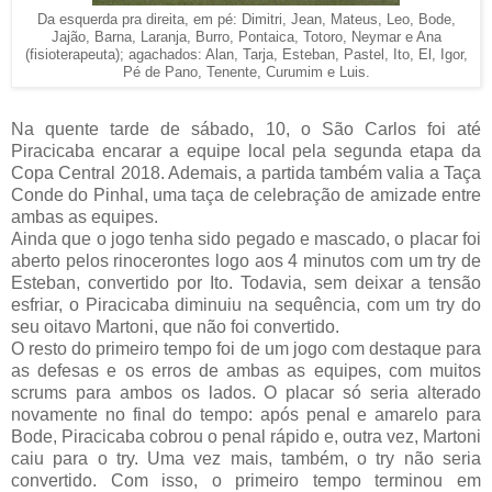
Da esquerda pra direita, em pé: Dimitri, Jean, Mateus, Leo, Bode,
Jajão, Barna, Laranja, Burro, Pontaica, Totoro, Neymar e Ana
(fisioterapeuta); agachados: Alan, Tarja, Esteban, Pastel, Ito, El, Igor,
Pé de Pano, Tenente, Curumim e Luis.
Na quente tarde de sábado, 10, o São Carlos foi até
Piracicaba encarar a equipe local pela segunda etapa da
Copa Central 2018. Ademais, a partida também valia a Taça
Conde do Pinhal, uma taça de celebração de amizade entre
ambas as equipes.
Ainda que o jogo tenha sido pegado e mascado, o placar foi
aberto pelos rinocerontes logo aos 4 minutos com um try de
Esteban, convertido por Ito. Todavia, sem deixar a tensão
esfriar, o Piracicaba diminuiu na sequência, com um try do
seu oitavo Martoni, que não foi convertido.
O resto do primeiro tempo foi de um jogo com destaque para
as defesas e os erros de ambas as equipes, com muitos
scrums para ambos os lados. O placar só seria alterado
novamente no final do tempo: após penal e amarelo para
Bode, Piracicaba cobrou o penal rápido e, outra vez, Martoni
caiu para o try. Uma vez mais, também, o try não seria
convertido. Com isso, o primeiro tempo terminou em